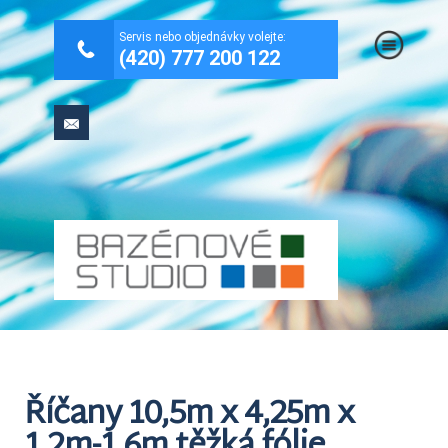
.
Servis nebo objednávky volejte:
(420) 777 200 122
Říčany 10,5m x 4,25m x
1,2m-1,6m těžká fólie