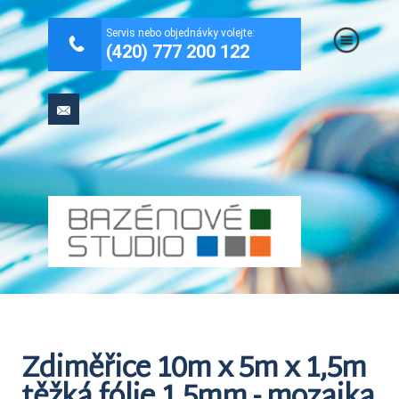
.
Servis nebo objednávky volejte:
(420) 777 200 122
Zdiměřice 10m x 5m x 1,5m
těžká fólie 1,5mm - mozaika